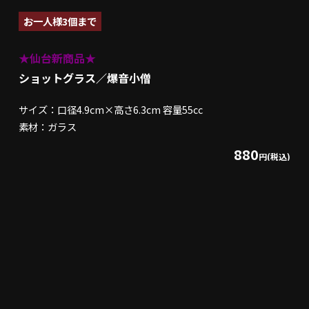
お一人様3個まで
★仙台新商品★
ショットグラス／爆音小僧
サイズ：口径4.9cm×高さ6.3cm 容量55cc
素材：ガラス
880
円(税込)