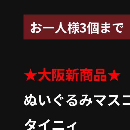
お一人様3個まで
★大阪新商品★
ぬいぐるみマス
タイニィ