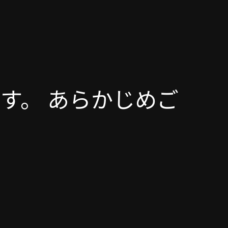
す。 あらかじめご