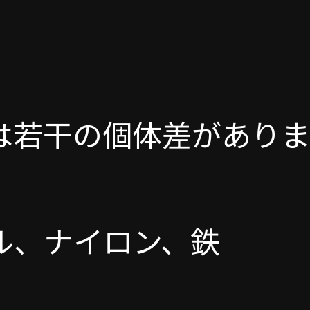
は若干の個体差がありま
ル、ナイロン、鉄