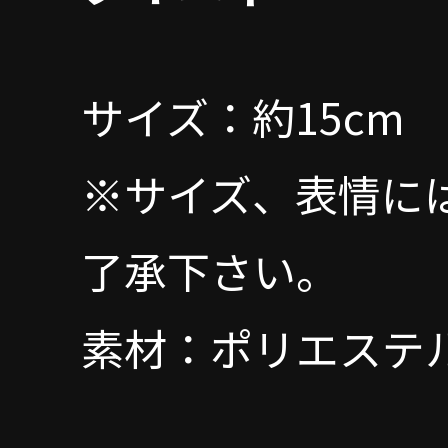
サイズ：約15cm
※サイズ、表情に
了承下さい。
素材：ポリエステ